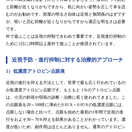
と距離が近くなりがちですから、机に向かい姿勢を正して本を読
むのがお勧めです。部屋の明るさ自体は近視と無関係のはずです
が、暗いと読む距離が近くなりがちですから適正な明るさは必要
です。
外で遊ぶことは近視の抑制できわめて重要です。近視進行抑制の
ために1日に2時間以上屋外で遊ぶことが推奨されています。
近視予防・進行抑制に対する治療的アプローチ
1）低濃度アトロピン点眼液
近視の進行を抑える方法として、世界で最も広く行われているの
が低濃度アトロピン点眼です。もともと 1％のアトロピン点眼
は、小児の斜視や弱視の診断・治療に長く使われてきました。こ
の点眼薬を20～100倍に薄めた0.01％～0.05％の低濃度点眼には、
点眼しない場合と比べて、点眼を始めた最初の1年間で近視の進
行をおよそ30～70％抑える効果があることがわかっています。濃
度が低いため、副作用はほとんどありません。通常のアトロピン