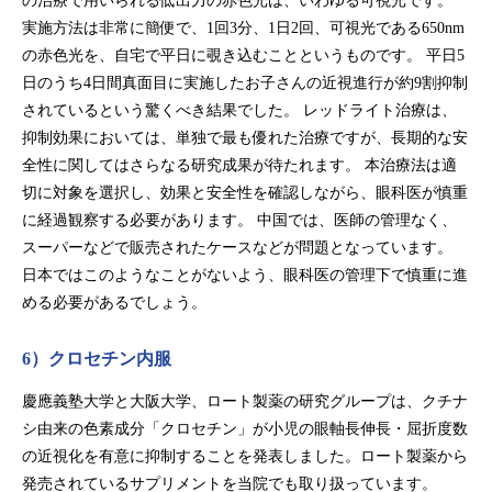
の治療で用いられる低出力の赤色光は、いわゆる可視光です。
実施方法は非常に簡便で、1回3分、1日2回、可視光である650nm
の赤色光を、自宅で平日に覗き込むことというものです。 平日5
日のうち4日間真面目に実施したお子さんの近視進行が約9割抑制
されているという驚くべき結果でした。 レッドライト治療は、
抑制効果においては、単独で最も優れた治療ですが、長期的な安
全性に関してはさらなる研究成果が待たれます。 本治療法は適
切に対象を選択し、効果と安全性を確認しながら、眼科医が慎重
に経過観察する必要があります。 中国では、医師の管理なく、
スーパーなどで販売されたケースなどが問題となっています。
日本ではこのようなことがないよう、眼科医の管理下で慎重に進
める必要があるでしょう。
6）クロセチン内服
慶應義塾大学と大阪大学、ロート製薬の研究グループは、クチナ
シ由来の色素成分「クロセチン」が小児の眼軸長伸長・屈折度数
の近視化を有意に抑制することを発表しました。ロート製薬から
発売されているサプリメントを当院でも取り扱っています。