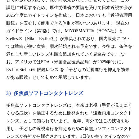
課題に対応するため、厚生労働省の要請を受けて日本近視学会が
2025年度にガイドラインを作成し、日本においても「近視管理用
眼鏡」を安心して使用できる体制が整いつつあります。 現在の
ガイドライン（第1版）では、MiYOSMART®（HOYA社）と
Stellest®（Nikon-Essilor社）が推奨されており、国内販売につい
ては準備が整い次第、順次開始される予定です。今後は、条件を
満たした新しいレンズも順次追加されていく見込みです。 な
お、アメリカではFDA（米国食品医薬品局）が2025年9月に、
Essilor Stellest® 眼鏡レンズ を「子どもの近視進行を抑える効果
がある眼鏡」として初めて承認しています。
3）多焦点ソフトコンタクトレンズ
多焦点ソフトコンタクトレンズは、本来は老視（手元が見えにく
くなる症状）を矯正するために開発された「遠近両用コンタクト
レンズ」として知られています。 近年、海外ではこの技術を応
用し、子どもの近視進行を抑えるための多焦点ソフトコンタクト
レンズが各社から販売されています。1日使い捨てタイプなので