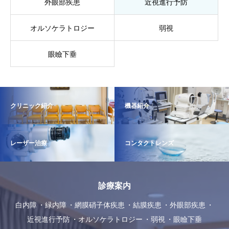
外眼部疾患
近視進行予防
オルソケラトロジー
弱視
眼瞼下垂
クリニック紹介
機器紹介
レーザー治療
コンタクトレンズ
診療案内
白内障
緑内障
網膜硝子体疾患
結膜疾患
外眼部疾患
近視進行予防
オルソケラトロジー
弱視
眼瞼下垂