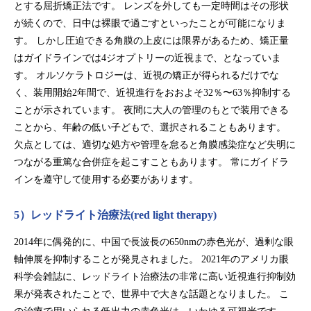
とする屈折矯正法です。 レンズを外しても一定時間はその形状
が続くので、日中は裸眼で過ごすといったことが可能になりま
す。 しかし圧迫できる角膜の上皮には限界があるため、矯正量
はガイドラインでは4ジオプトリーの近視まで、となっていま
す。 オルソケラトロジーは、近視の矯正が得られるだけでな
く、装用開始2年間で、近視進行をおおよそ32％〜63％抑制する
ことが示されています。 夜間に大人の管理のもとで装用できる
ことから、年齢の低い子どもで、選択されることもあります。
欠点としては、適切な処方や管理を怠ると角膜感染症など失明に
つながる重篤な合併症を起こすこともあります。 常にガイドラ
インを遵守して使用する必要があります。
5）レッドライト治療法(red light therapy)
2014年に偶発的に、中国で長波長の650nmの赤色光が、過剰な眼
軸伸展を抑制することが発見されました。 2021年のアメリカ眼
科学会雑誌に、レッドライト治療法の非常に高い近視進行抑制効
果が発表されたことで、世界中で大きな話題となりました。 こ