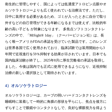
衛生的に管理しやすく、国によっては低濃度アトロピン点眼やオ
ルソケラトロジーよりも広く使われている治療法です。ただし、
日中に装用する必要があるため、ゴミが入ったときに自分で取り
外すなどの自己管理ができる年齢になるまでは使えず、比較的年
齢の高い子ども が対象になります。 多焦点ソフトコンタクトレ
ンズの中で、「MiSight® 1day」（クーパービジョン社）は、長
らく唯一アメリカFDAの承認を受けていた製品です。このレンズ
は世界各国で広く使用されており、臨床試験では装用開始から3
年間で近視進行を59％抑制する効果が示されています。日本でも
国内臨床治験が終了し、2025年8月に厚生労働省の承認を取得し
ました。今後は国内でも正式に使用できるようになり、近視抑制
治療の新しい選択肢として期待されています。
4）オルソケラトロジー
オルソケラトロジーは、カーブの弱いハードコンタクトレンズを
睡眠時に装着して一時的に角膜の形状を平らにし、焦点を後方に
ずらすことで眼鏡やコンタクトなしで、良好な裸眼視力を得よう