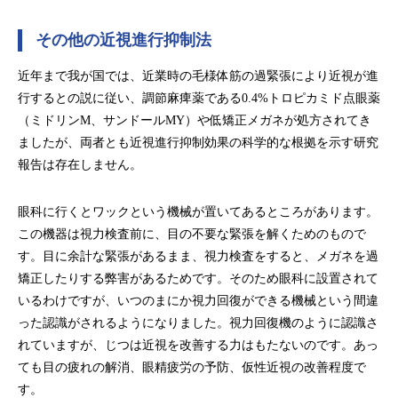
その他の近視進行抑制法
近年まで我が国では、近業時の毛様体筋の過緊張により近視が進
行するとの説に従い、調節麻痺薬である0.4%トロピカミド点眼薬
（ミドリンM、サンドールMY）や低矯正メガネが処方されてき
ましたが、両者とも近視進行抑制効果の科学的な根拠を示す研究
報告は存在しません。
眼科に行くとワックという機械が置いてあるところがあります。
この機器は視力検査前に、目の不要な緊張を解くためのもので
す。目に余計な緊張があるまま、視力検査をすると、メガネを過
矯正したりする弊害があるためです。そのため眼科に設置されて
いるわけですが、いつのまにか視力回復ができる機械という間違
った認識がされるようになりました。視力回復機のように認識さ
れていますが、じつは近視を改善する力はもたないのです。あっ
ても目の疲れの解消、眼精疲労の予防、仮性近視の改善程度で
す。