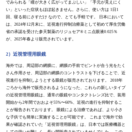
でみられる「瞳が大きく広がってまぶしい」「手元が見えにく
い」といった症状もほぼ起きません。さらに、使い方は 1日1
回、寝る前にさすだけ なので、とても手軽です。 日本において
は、2024年12月末に、近視進行抑制治療薬として初めて厚生労働
省の承認を受けた参天製薬のリジュセア®ミニ点眼液0.025％
が、2025年春より販売されています。
2）近視管理用眼鏡
海外では、周辺部の網膜に、網膜の手前でピントが合う光をたく
さん作用させ、周辺部の網膜のコントラストを下げることで、近
視進行を抑制しようとする眼鏡が販売されております。 2018年
ごろから海外で販売されるようになった、これらの新しいタイプ
の近視管理用眼鏡は、通常の眼鏡やコンタクトレンズ比で、装用
開始から2年間でおおよそ55%〜60%、近視の進行を抑制するこ
とが報告されております。 眼鏡による治療であれば、より小さ
な子供でも簡単に実施することが可能です。 これまで海外で効
果が確認されていた「近視管理用眼鏡」は、日本では医療機器と
しての扱いが難しく、長い間販売されていませんでした。 この