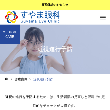
夏季休診のお知らせ
MEDICAL
CARE
近視進行予防
白内障
緑内障
診療案内
近視進行予防
外眼部疾患
近視進行
近視の進行を予防するためには、生活習慣の見直しと眼科での定
期的なチェックが大切です。