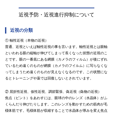
眼瞼下垂
近視予防・近視進行抑制について
近視の分類
① 軸性近視（本物の近視）
普通、近視といえば軸性近視の事を言います。軸性近視とは眼軸
といわれる眼の縦軸が伸びてしまって長くなった状態の近視のこ
とです。眼の一番底にある網膜（カメラのフィルム）が後にずれ
ているため遠くのものが網膜（カメラのフイルム）に写らなくな
ってしまうため遠くのものが見えなくなるのです。この状態にな
るとトレーニングや薬では回復しないとされています。
② 屈折性近視、仮性近視、調節緊張、偽近視（偽物の近視）
焦点（ピント）をあわすには、眼球の中のレンズ（水晶体）がふ
くらんだり伸びたりします。このレンズを動かすための筋肉が毛
様体筋です。毛様体筋が収縮することで水晶体が厚みを変え焦点