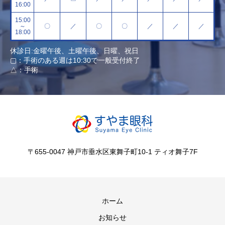
16:00
15:00
～
〇
／
〇
〇
／
／
／
18:00
休診日:金曜午後、土曜午後、日曜、祝日
▢：手術のある週は10:30で一般受付終了
△：手術
〒655-0047 神戸市垂水区東舞子町10-1 ティオ舞子7F
ホーム
お知らせ