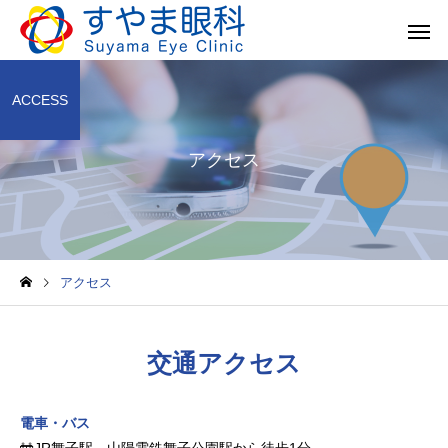
ACCESS
アクセス
白内障
緑内障
アクセス
外眼部疾患
近視進行
交通アクセス
電車・バス