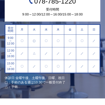
078-785-1220
受付時間
9:00～12:00/12:00～16:00/15:00～18:00
受付
月
火
水
木
金
土
日
時間
9:00
～
〇
▢
〇
〇
〇
〇
／
12:00
12:00
～
／
△
／
／
／
／
／
16:00
15:00
～
〇
／
〇
〇
／
／
／
18:00
休診日:金曜午後、土曜午後、日曜、祝日
▢：手術のある週は10:30で一般受付終了
△：手術