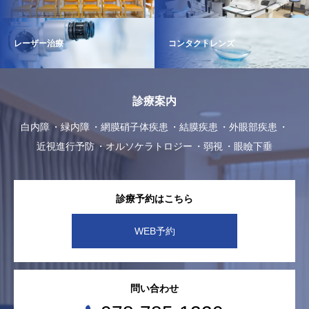
レーザー治療
コンタクトレンズ
診療案内
白内障
緑内障
網膜硝子体疾患
結膜疾患
外眼部疾患
近視進行予防
オルソケラトロジー
弱視
眼瞼下垂
診療予約はこちら
WEB予約
問い合わせ